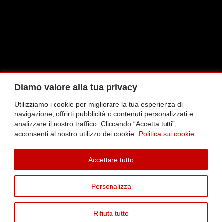
Contatti
Viale della Vittoria 39 Marcianise 81025
334.2470770
/
328.8886541
info@autocolella.it
Diamo valore alla tua privacy
Utilizziamo i cookie per migliorare la tua esperienza di
Orari Apertura
navigazione, offrirti pubblicità o contenuti personalizzati e
analizzare il nostro traffico. Cliccando “Accetta tutti”,
Lun - Ven:
8:00-13:00 14:00-19:00
acconsenti al nostro utilizzo dei cookie.
Politica sui cookie
Sabato:
8:00-12:00
Domenica:
Chiuso
Accettare tutto
Personalizza
© 2023 Autocolella - P.IVA: 01602790618 -
Rifiuta tutto
All Rights Reserved |
Privacy Policy
| Powered by
Tato Web Studio