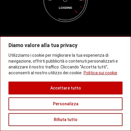
Contatti
LOADING
Viale della Vittoria 39 Marcianise 81025
334.2470770
/
328.8886541
info@autocolella.it
Diamo valore alla tua privacy
Orari Apertura
Utilizziamo i cookie per migliorare la tua esperienza di
navigazione, offrirti pubblicità o contenuti personalizzati e
Lun - Ven:
8:00-13:00 14:00-19:00
analizzare il nostro traffico. Cliccando “Accetta tutti”,
Sabato:
8:00-12:00
acconsenti al nostro utilizzo dei cookie.
Politica sui cookie
Domenica:
Chiuso
Accettare tutto
Personalizza
© 2023 Autocolella - P.IVA: 01602790618 -
All Rights Reserved |
Privacy Policy
| Powered by
Tato Web Studio
Rifiuta tutto