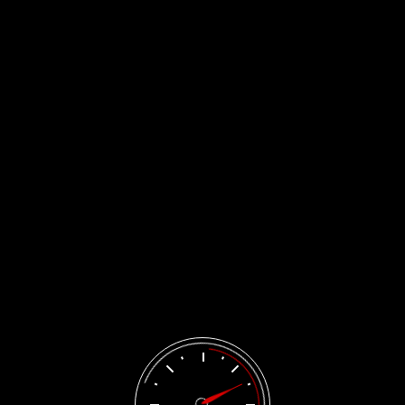
Appuntamento
EverCompare
Home
/
EverCompare
[evercompare_table]