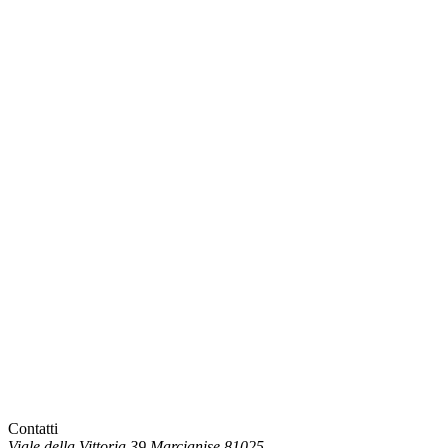
Contatti
Viale della Vittoria 39 Marcianise 81025