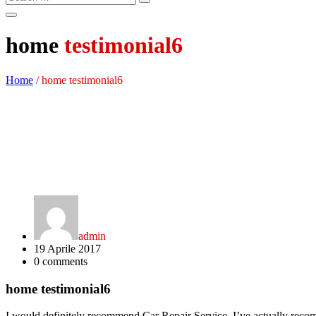
home
testimonial6
Home
/
home testimonial6
admin
19 Aprile 2017
0
comments
home testimonial6
I would definitely recommend Car Repair Service. I’ve actually reco