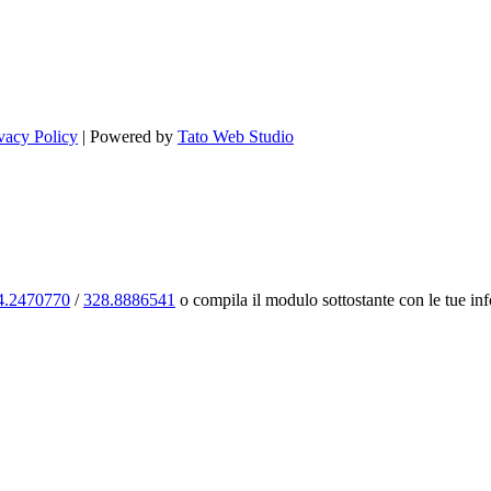
vacy Policy
| Powered by
Tato Web Studio
4.2470770
/
328.8886541
o compila il modulo sottostante con le tue info